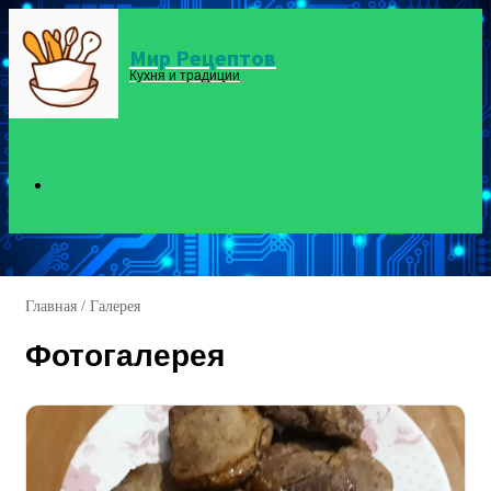
Мир Рецептов
Menu
Кухня и традиции
Search
for
Главная
/
Галерея
Фотогалерея