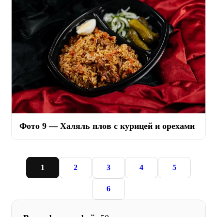
Фото 9 — Халяль плов с курицей и орехами
1
2
3
4
5
6