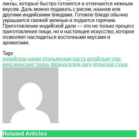
линзы, которые быстро готовятся и отличаются нежным
вкусом. Даль можно подавать с рисом, нааном или
другими индийскими блюдами. Готовое блюдо обычно
украшается свежей зеленью и подается горячим.
Приготовление индийской дали — это не только процесс
приготовления пищи, но и настоящее искусство, которое
позволяет насладиться восточными вкусами и
ароматами.
Tags
индийское карри
итальянская паста
китайская утка
мексиканские такош
французское рагу
японское суши
Facebook
Twitter
LinkedIn
Tumblr
Pinterest
Reddit
VKontakte
Odnoklassniki
Skype
WhatsApp
Telegram
Viber
Share
Print
via
Email
Related Articles