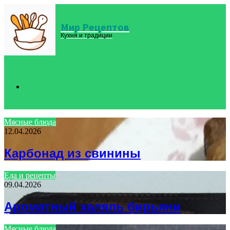
Мир Рецептов
Menu
Кухня и традиции
Search
Мясные блюда
12.04.2026
for
Карбонад из свинины
Еда и рецепты
09.04.2026
Ароматный халяль бирьяни
Мясные блюда