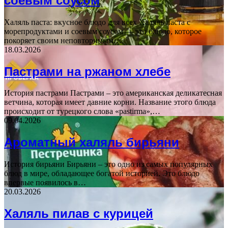
соевым соусом
Халяль паста: вкусное блюдо для всех Халяль паста с
морепродуктами и соевым соусом — это блюдо, которое
покоряет своим неповторимым…
18.03.2026
Пастрами на ржаном хлебе
История пастрами Пастрами – это американская деликатесная
ветчина, которая имеет давние корни. Название этого блюда
происходит от турецкого слова «pastirma»,…
09.04.2026
Ароматный халяль бирьяни
История бирьяни Бирьяни – это одно из самых популярных
блюд в мире, обладающее богатой историей. Это блюдо
впервые появилось в…
20.03.2026
Халяль пилав с курицей