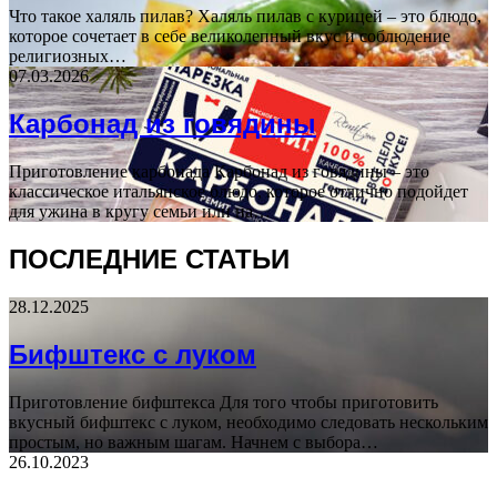
Что такое халяль пилав? Халяль пилав с курицей – это блюдо,
которое сочетает в себе великолепный вкус и соблюдение
религиозных…
07.03.2026
Карбонад из говядины
Приготовление карбонада Карбонад из говядины – это
классическое итальянское блюдо, которое отлично подойдет
для ужина в кругу семьи или на…
ПОСЛЕДНИЕ СТАТЬИ
28.12.2025
Бифштекс с луком
Приготовление бифштекса Для того чтобы приготовить
вкусный бифштекс с луком, необходимо следовать нескольким
простым, но важным шагам. Начнем с выбора…
26.10.2023