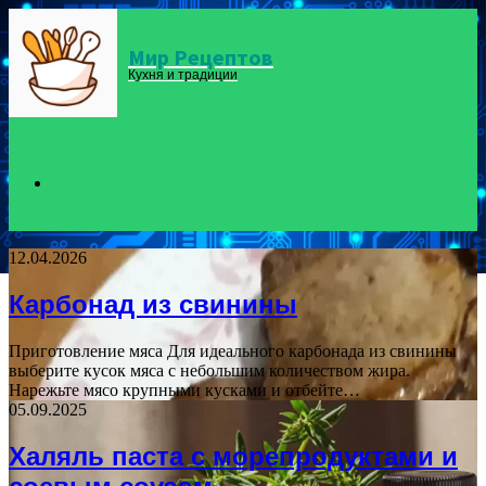
Мир Рецептов
Menu
Кухня и традиции
Search
12.04.2026
for
Карбонад из свинины
Приготовление мяса Для идеального карбонада из свинины
выберите кусок мяса с небольшим количеством жира.
Нарежьте мясо крупными кусками и отбейте…
05.09.2025
Халяль паста с морепродуктами и