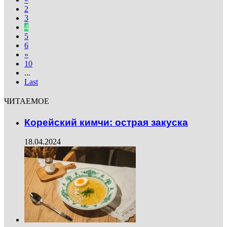
2
3
4
5
6
»
10
...
Last
ЧИТАЕМОЕ
Корейский кимчи: острая закуска
18.04.2024