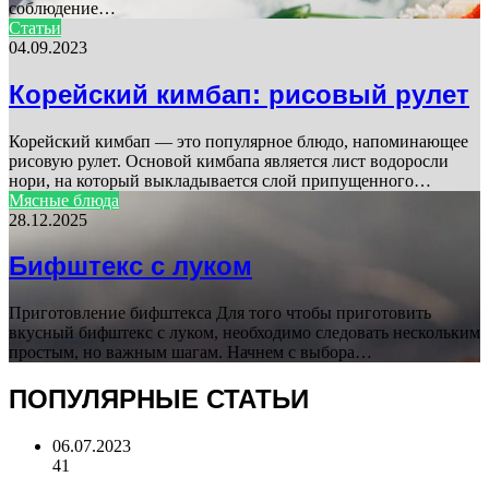
соблюдение…
Статьи
04.09.2023
Корейский кимбап: рисовый рулет
Корейский кимбап — это популярное блюдо, напоминающее
рисовую рулет. Основой кимбапа является лист водоросли
нори, на который выкладывается слой припущенного…
Мясные блюда
28.12.2025
Бифштекс с луком
Приготовление бифштекса Для того чтобы приготовить
вкусный бифштекс с луком, необходимо следовать нескольким
простым, но важным шагам. Начнем с выбора…
ПОПУЛЯРНЫЕ СТАТЬИ
06.07.2023
41