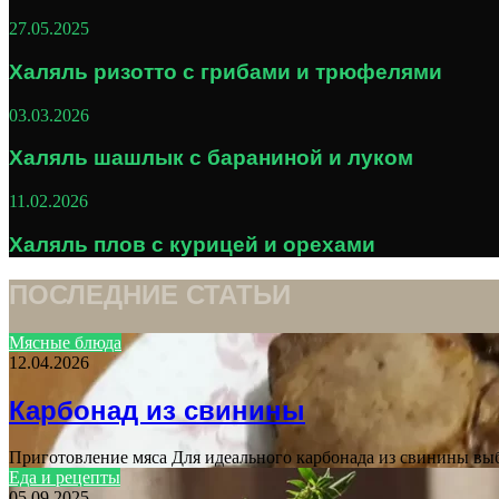
27.05.2025
Халяль ризотто с грибами и трюфелями
03.03.2026
Халяль шашлык с бараниной и луком
11.02.2026
Халяль плов с курицей и орехами
ПОСЛЕДНИЕ СТАТЬИ
Мясные блюда
12.04.2026
Карбонад из свинины
Приготовление мяса Для идеального карбонада из свинины вы
Еда и рецепты
05.09.2025