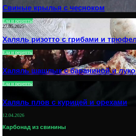
Свиные крылья с чесноком
Еда и рецепты
27.05.2025
Халяль ризотто с грибами и трюфе
Еда и рецепты
03.03.2026
Халяль шашлык с бараниной и лук
Еда и рецепты
11.02.2026
Халяль плов с курицей и орехами
12.04.2026
Карбонад из свинины