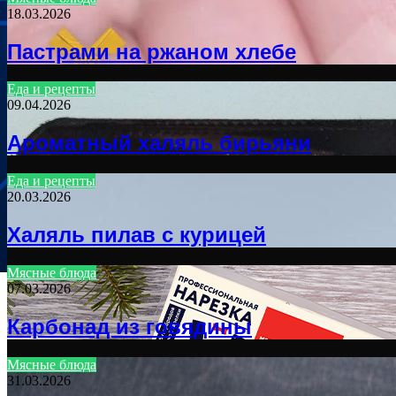
18.03.2026
Пастрами на ржаном хлебе
Еда и рецепты
09.04.2026
Ароматный халяль бирьяни
Еда и рецепты
20.03.2026
Халяль пилав с курицей
Мясные блюда
07.03.2026
Карбонад из говядины
Мясные блюда
31.03.2026