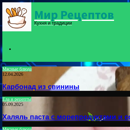
Мир Рецептов
Menu
Кухня и традиции
Search
Мясные блюда
12.04.2026
for
Карбонад из свинины
Еда и рецепты
05.09.2025
Халяль паста с морепродуктами и 
Мясные блюда