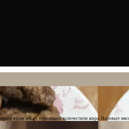
берите кусок мяса с небольшим количеством жира. Нарежьте мя