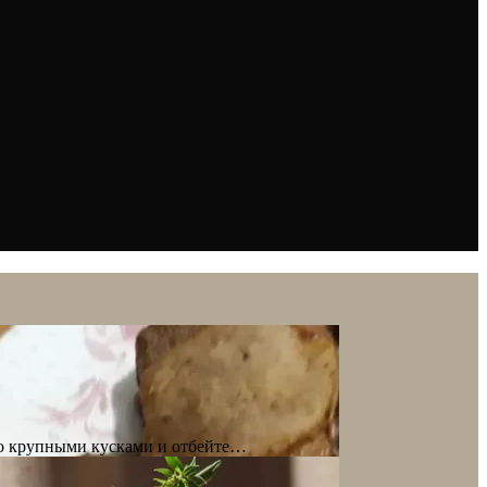
со крупными кусками и отбейте…