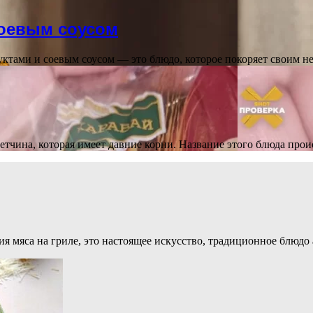
соевым соусом
одуктами и соевым соусом — это блюдо, которое покоряет своим
етчина, которая имеет давние корни. Название этого блюда проис
ия мяса на гриле, это настоящее искусство, традиционное блюд