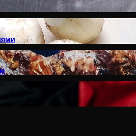
лями
ом