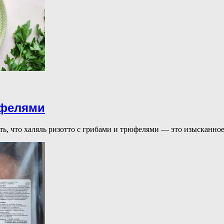
юфелями
ить, что халяль ризотто с грибами и трюфелями — это изысканн