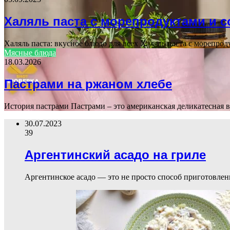
Халяль паста с морепродуктами и 
Халяль паста: вкусное блюдо для всех Халяль паста с морепр
Мясные блюда
18.03.2026
Пастрами на ржаном хлебе
История пастрами Пастрами – это американская деликатесная в
30.07.2023
39
Аргентинский асадо на гриле
Аргентинское асадо — это не просто способ приготовлен